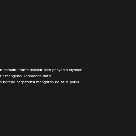
 domain utama diblokir oleh penyedia layanan
watir mengenai keamanan data.
s karena berpotensi mengarah ke situs palsu.