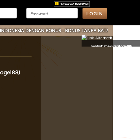
LOGIN
SIA DENGAN BONUS - BONUS TANPA BATAS SETIAP HARI.
heylink.me/kajatogel88
kajatogel
mez.ink/kajatogel
togel88)