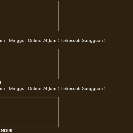
I
in - Minggu : Online 24 Jam ( Terkecuali Gangguan )
I
in - Minggu : Online 24 Jam ( Terkecuali Gangguan )
NDIRI