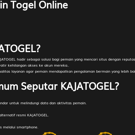
n Togel Online
JATOGEL?
JATOGEL hadir sebagai solusi bagi pemain yang mencari situs dengan reputasi 
watir kehilangan akses ke akun mereka..
ualitas layanan agar pemain mendapatkan pengalaman bermain yang lebih bai
Umum Seputar KAJATOGEL?
r untuk melindungi data dan aktivitas pemain.
alternatif resmi KAJATOGEL.
s melalui smartphone.