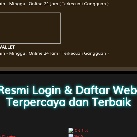
in - Minggu : Online 24 Jam ( Terkecuali Gangguan )
WALLET
in - Minggu : Online 24 Jam ( Terkecuali Gangguan )
Resmi Login & Daftar Webs
Terpercaya dan Terbaik