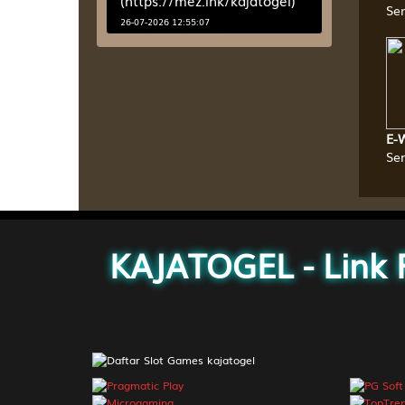
(https://mez.ink/kajatogel)
Sen
26-07-2026 12:55:07
FAQ KAJATOGEL
26-07-2026 12:55:01
JADWAL PASARAN TOGEL
22-07-2026 13:12:07
E-
Sen
KAJATOGEL - Link 