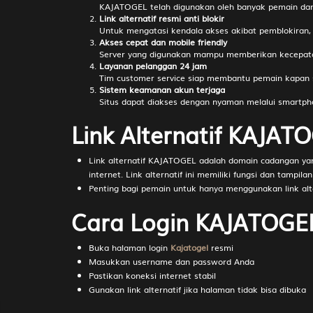
KAJATOGEL telah digunakan oleh banyak pemain dan d
Link alternatif resmi anti blokir
Untuk mengatasi kendala akses akibat pemblokiran, 
Akses cepat dan mobile friendly
Server yang digunakan mampu memberikan kecepatan 
Layanan pelanggan 24 jam
Tim customer service siap membantu pemain kapan s
Sistem keamanan akun terjaga
Situs dapat diakses dengan nyaman melalui smartpho
Link Alternatif KAJAT
Link alternatif KAJATOGEL adalah domain cadangan ya
internet. Link alternatif ini memiliki fungsi dan tam
Penting bagi pemain untuk hanya menggunakan link alte
Cara Login KAJATOGE
Buka halaman login
Kajatogel
resmi
Masukkan username dan password Anda
Pastikan koneksi internet stabil
Gunakan link alternatif jika halaman tidak bisa dibuka